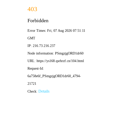
🍿 米米影院
海量影视·米米相伴
🔍
首页
电影
电视剧
综艺
动漫
🔥 正在热播
更多 >
HD中字